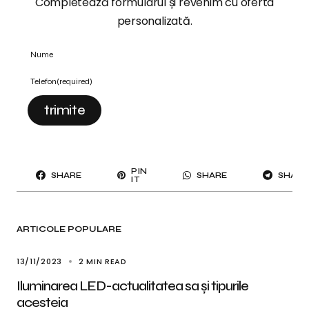
Completează formularul și revenim cu oferta
personalizată.
Nume
Telefon
(required)
trimite
PIN
SHARE
SHARE
SHARE
IT
ARTICOLE POPULARE
13/11/2023
2 MIN READ
Iluminarea LED-actualitatea sa și tipurile
acesteia