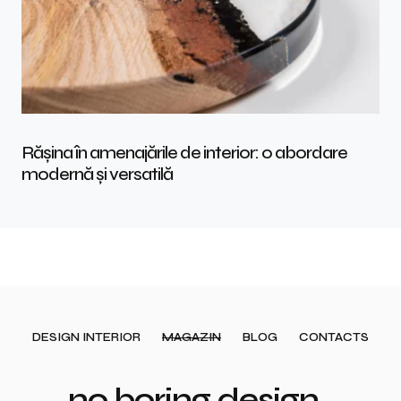
Rășina în amenajările de interior: o abordare
modernă și versatilă
DESIGN INTERIOR
MAGAZIN
BLOG
CONTACTS
no boring design