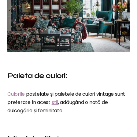
Paleta de culori:
Culorile
pastelate și paletele de culori vintage sunt
preferate în acest
stil
, adăugând o notă de
dulcegărie și feminitate.