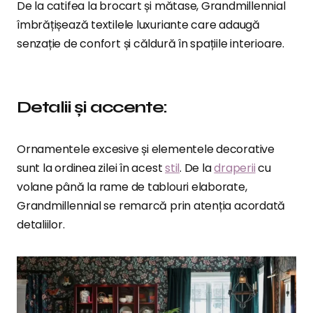
De la catifea la brocart și mătase, Grandmillennial
îmbrățișează textilele luxuriante care adaugă
senzație de confort și căldură în spațiile interioare.
Detalii și accente:
Ornamentele excesive și elementele decorative
sunt la ordinea zilei în acest
stil
. De la
draperii
cu
volane până la rame de tablouri elaborate,
Grandmillennial se remarcă prin atenția acordată
detaliilor.