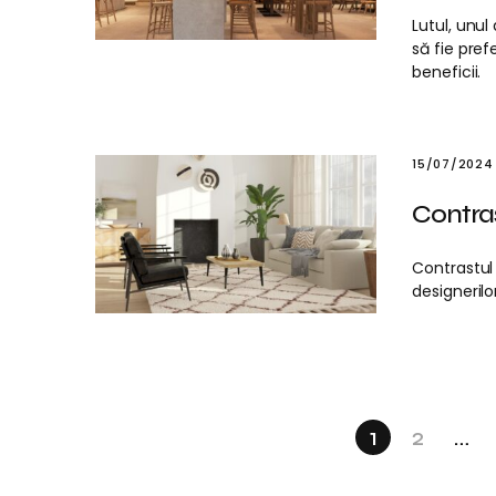
Lutul, unul
să fie pre
beneficii.
15/07/2024
Contras
Contrastul
designerilo
1
2
…