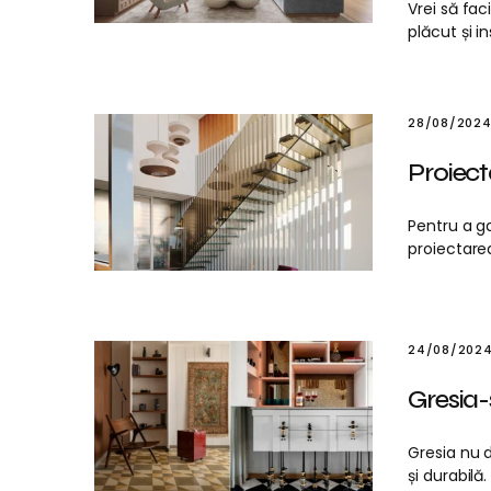
Vrei să fac
plăcut și i
28/08/202
Proiect
Pentru a ga
proiectarea
24/08/202
Gresia-
Gresia nu d
și durabilă