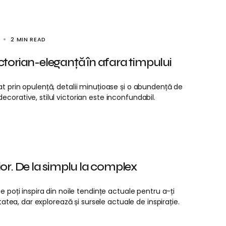
2 MIN READ
Victorian-eleganță în afara timpului
t prin opulență, detalii minuțioase și o abundență de
corative, stilul victorian este inconfundabil.
ior. De la simplu la complex
 poți inspira din noile tendințe actuale pentru a-ți
tatea, dar explorează și sursele actuale de inspirație.