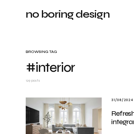
no boring design
BROWSING TAG
#interior
129 posts
31/08/2024
Refresh 
integra