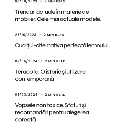
08/08/2023
2 MIN READ
Trenduri actuale în materie de
mobilier. Cele mai actuale modele.
23/10/2023
2 MIN READ
Cuarțul-alternativa perfectă lemnului
02/06/2024
2 MIN READ
Teracota: O istorie și utilizare
contemporană
03/03/2024
2 MIN READ
Vopsele non toxice. Sfaturi și
recomandări pentru alegerea
corectă