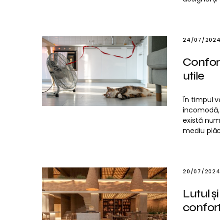
24/07/202
Confort
utile
În timpul v
incomodă, i
există num
mediu plăcu
20/07/202
Lutul ș
confort