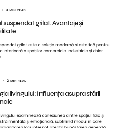
3 MIN READ
 suspendat grilat. Avantaje și
litate
spendat grilat este o soluție modernă și estetică pentru
interioară a spațiilor comerciale, industriale și chiar
.
4
2 MIN READ
ia livingului: Influența asupra stării
nale
livingului examinează conexiunea dintre spațiul fizic și
stră mentală și emoțională, subliniind modul în care
i organizarea locuinței pot afecta bunăstarea generală.