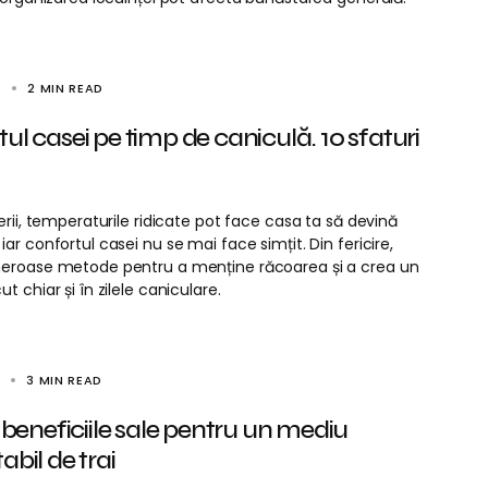
4
2 MIN READ
ul casei pe timp de caniculă. 10 sfaturi
erii, temperaturile ridicate pot face casa ta să devină
ar confortul casei nu se mai face simțit. Din fericire,
eroase metode pentru a menține răcoarea și a crea un
t chiar și în zilele caniculare.
4
3 MIN READ
i beneficiile sale pentru un mediu
abil de trai