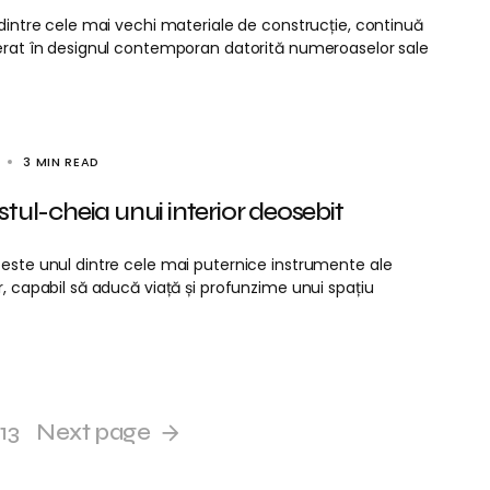
 dintre cele mai vechi materiale de construcție, continuă
ferat în designul contemporan datorită numeroaselor sale
3 MIN READ
tul-cheia unui interior deosebit
 este unul dintre cele mai puternice instrumente ale
r, capabil să aducă viață și profunzime unui spațiu
13
Next page