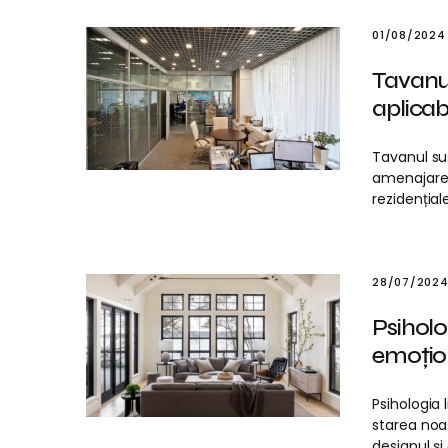
01/08/2024
Tavanul
aplicabi
Tavanul su
amenajarea 
rezidențiale
28/07/202
Psiholog
emoțio
Psihologia 
starea noa
designul ș