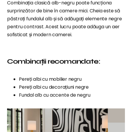
Combinația clasică alb-negru poate funcționa
surprinzător de bine în camere mici. Cheia este să
păstrați fundalul alb și să adăugați elemente negre
pentru contrast. Acest lucru poate adăuga un aer
sofisticat și modern camerei.
Combinații recomandate:
Pereți albi cu mobilier negru
Pereți albi cu decorațiuni negre
Fundal alb cu accente de negru