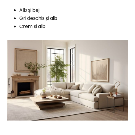
Alb și bej
Gri deschis și alb
Crem și alb