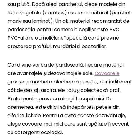
sau plută. Dacă alegi parchetul, alege modele din
fibre vegetale (bambus) sau lemn natural (parchet
masiv sau laminat). Un alt material recomandat de
pardoseală pentru camerele copiilor este PVC.
PVC-ul are o „moliciune” specială care previne
creșterea prafului, murdăriei și bacteriilor.
Când vine vorba de pardoseală, fiecare material
are avantajele și dezavantajele sale.
Covoarele
groase și mocheta blochează sunetul, dar indiferent
cât de des ați aspira, ele totuși colectează praf.
Praful poate provoca alergii la copiii mici. De
asemenea, este dificil să îndepărtezi petele din
diferite lichide. Pentru a evita aceste dezavantaje,
alege covoare mai mici care sunt spălate frecvent
cu detergenți ecologici.