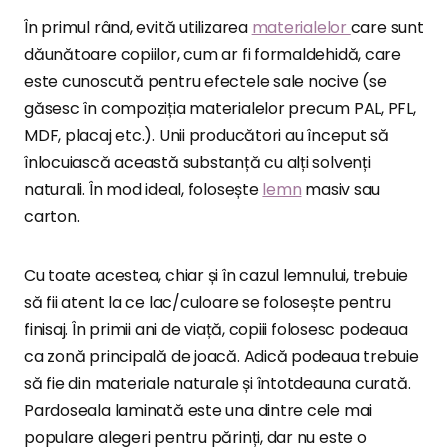
În primul rând, evită utilizarea
materialelor
care sunt
dăunătoare copiilor, cum ar fi formaldehidă, care
este cunoscută pentru efectele sale nocive (se
găsesc în compoziția materialelor precum PAL, PFL,
MDF, placaj etc.). Unii producători au început să
înlocuiască această substanță cu alți solvenți
naturali. În mod ideal, folosește
lemn
masiv sau
carton.
Cu toate acestea, chiar și în cazul lemnului, trebuie
să fii atent la ce lac/culoare se folosește pentru
finisaj. În primii ani de viață, copiii folosesc podeaua
ca zonă principală de joacă. Adică podeaua trebuie
să fie din materiale naturale și întotdeauna curată.
Pardoseala laminată este una dintre cele mai
populare alegeri pentru părinți, dar nu este o