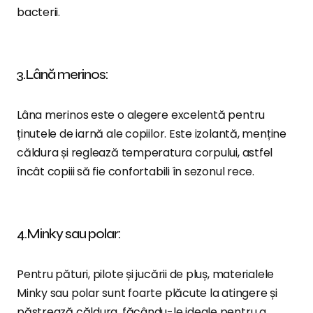
bacterii.
3.Lână merinos:
Lâna merinos este o alegere excelentă pentru
ținutele de iarnă ale copiilor. Este izolantă, menține
căldura și reglează temperatura corpului, astfel
încât copiii să fie confortabili în sezonul rece.
4.Minky sau polar:
Pentru pături, pilote și jucării de pluș, materialele
Minky sau polar sunt foarte plăcute la atingere și
păstrează căldura, făcându-le ideale pentru a