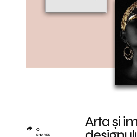
Arta și i
0
designulu
SHARES