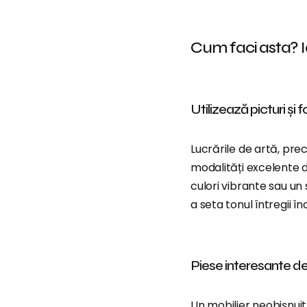
Cum faci asta? I
Utilizează picturi și f
Lucrările de artă, prec
modalități excelente d
culori vibrante sau un
a seta tonul întregii în
Piese interesante de
Un mobilier neobișnuit,