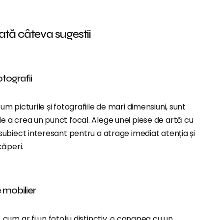
ată câteva sugestii
otografii
um picturile și fotografiile de mari dimensiuni, sunt
e a crea un punct focal. Alege unei piese de artă cu
 subiect interesant pentru a atrage imediat atenția și
căperi.
 mobilier
 cum ar fi un fotoliu distinctiv, o canapea cu un