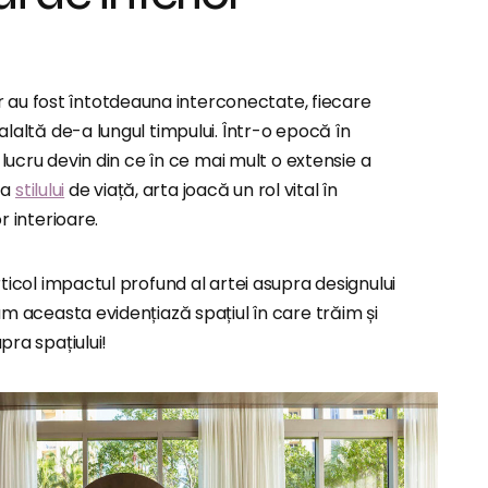
r au fost întotdeauna interconectate, fiecare
laltă de-a lungul timpului. Într-o epocă în
lucru devin din ce în ce mai mult o extensie a
 a
stilului
de viață, arta joacă un rol vital în
r interioare.
ticol impactul profund al artei asupra designului
m aceasta evidențiază spațiul în care trăim și
ra spațiului!