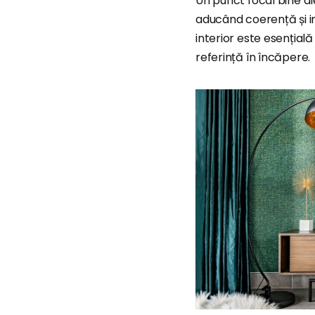
Un punct focal bine al
aducând coerență și in
interior este esențială
referință în încăpere.