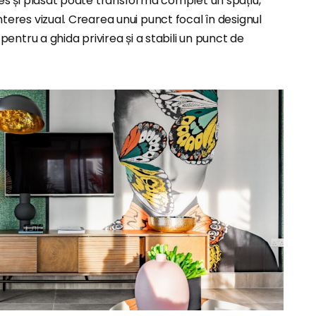
es și plasat poate transforma complet un spațiu,
teres vizual. Crearea unui punct focal în designul
 pentru a ghida privirea și a stabili un punct de