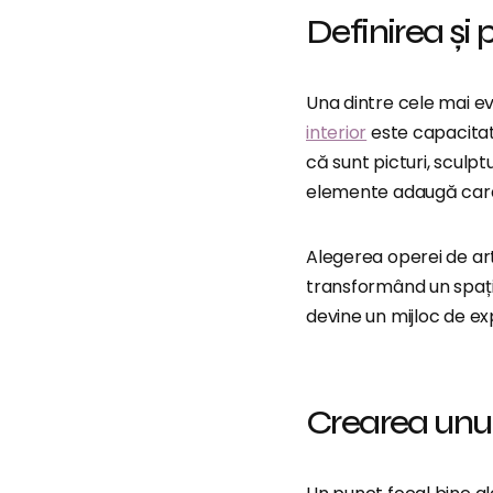
Definirea și 
Una dintre cele mai ev
interior
este capacitate
că sunt picturi, sculpt
elemente adaugă carac
Alegerea operei de artă
transformând un spațiu
devine un mijloc de expr
Crearea unui