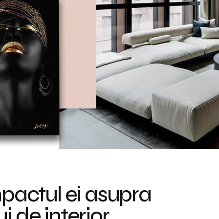
mpactul ei asupra
i de interior