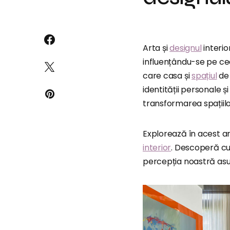
Arta și
designul
interio
influențându-se pe cea
care casa și
spațiul
de 
identității personale și
transformarea spațiilo
Explorează în acest ar
interior
. Descoperă cu
percepția noastră asup