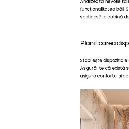
Analizează nevoile tale
funcționalitatea băii. 
spațioasă, o cabină d
Planificarea dispoz
Stabilește dispoziția 
Asigură-te că există s
asigura confortul și acc