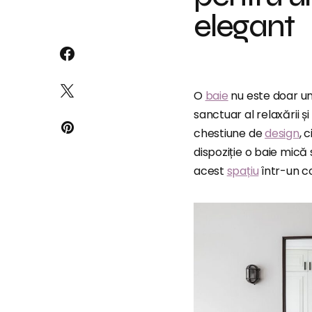
elegant
O
baie
nu este doar un
sanctuar al relaxării 
chestiune de
design
, 
dispoziție o baie mică
acest
spațiu
într-un co