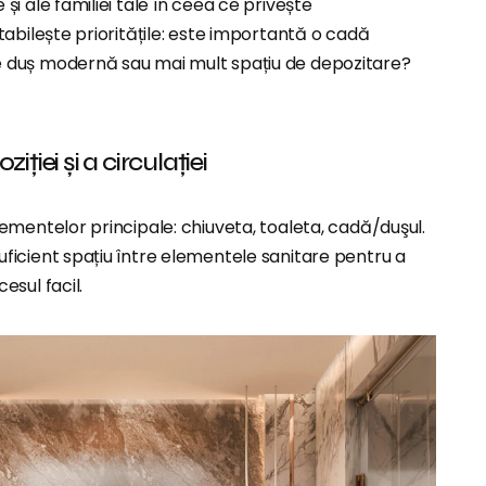
 și ale familiei tale în ceea ce privește
Stabilește prioritățile: este importantă o cadă
e duș modernă sau mai mult spațiu de depozitare?
iției și a circulației
elementelor principale: chiuveta, toaleta, cadă/duşul.
uficient spațiu între elementele sanitare pentru a
esul facil.