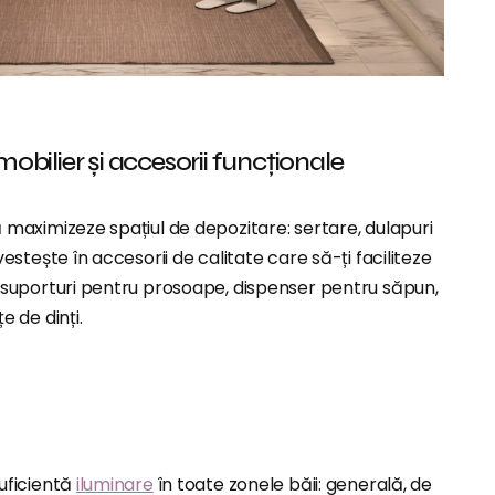
obilier și accesorii funcționale
 maximizeze spațiul de depozitare: sertare, dulapuri
vestește în accesorii de calitate care să-ți faciliteze
i suporturi pentru prosoape, dispenser pentru săpun,
e de dinți.
uficientă
iluminare
în toate zonele băii: generală, de