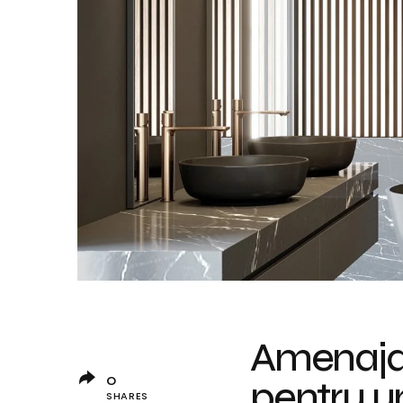
Amenajare
0
pentru un
SHARES