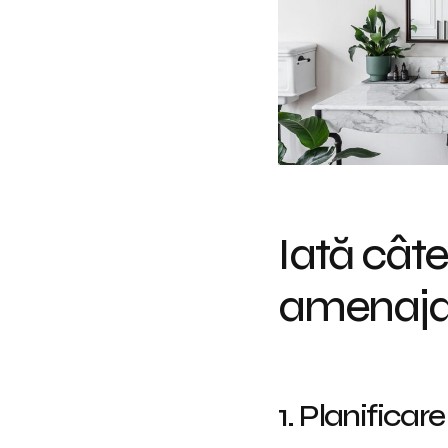
Iată câte
amenajare
1. Planificar