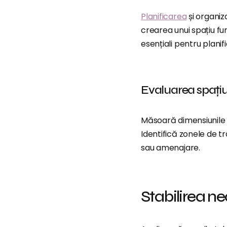
Planificarea
și organi
crearea unui spațiu fun
esențiali pentru planif
Evaluarea spațiul
Măsoară dimensiunile bă
Identifică zonele de tr
sau amenajare.
Stabilirea nec