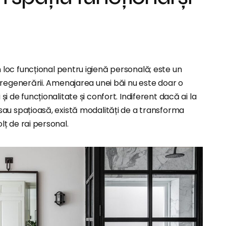
 loc funcțional pentru igienă personală; este un
și regenerării. Amenajarea unei băi nu este doar o
ci și de funcționalitate și confort. Indiferent dacă ai la
 sau spațioasă, există modalități de a transforma
lț de rai personal.