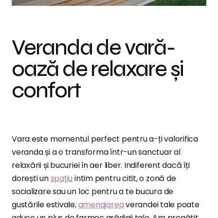
Veranda de vară-
oază de relaxare și
confort
Vara este momentul perfect pentru a-ți valorifica
veranda și a o transforma într-un sanctuar al
relaxării și bucuriei în aer liber. Indiferent dacă îți
dorești un
spațiu
intim pentru citit, o zonă de
socializare sau un loc pentru a te bucura de
gustările estivale,
amenajarea
verandei tale poate
aduce un plus de farmec grădinii tale. Am pregătit