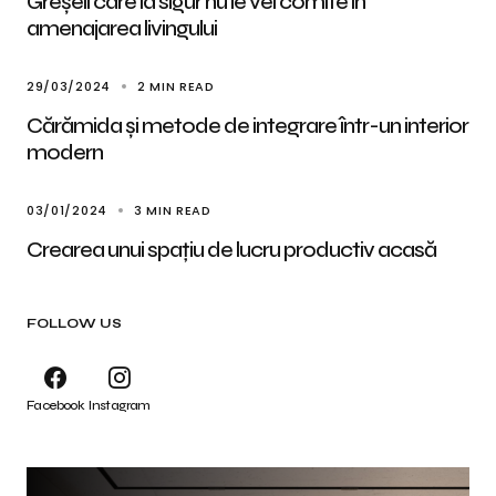
Greșeli care la sigur nu le vei comite in
amenajarea livingului
29/03/2024
2 MIN READ
Cărămida și metode de integrare într-un interior
modern
03/01/2024
3 MIN READ
Crearea unui spațiu de lucru productiv acasă
FOLLOW US
Facebook
Instagram