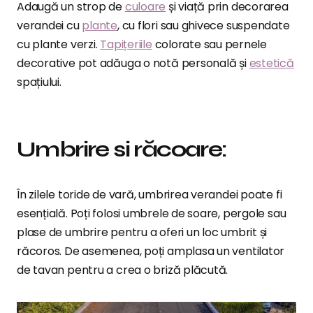
Adaugă un strop de
culoare
și viață prin decorarea
verandei cu
plante
, cu flori sau ghivece suspendate
cu plante verzi.
Tapițeriile
colorate sau pernele
decorative pot adăuga o notă personală și
estetică
spațiului.
Umbrire si răcoare:
În zilele toride de vară, umbrirea verandei poate fi
esențială. Poți folosi umbrele de soare, pergole sau
plase de umbrire pentru a oferi un loc umbrit și
răcoros. De asemenea, poți amplasa un ventilator
de tavan pentru a crea o briză plăcută.