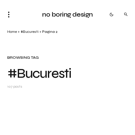
no boring design
Home
»
#Bucuresti
»
Pagina 2
BROWSING TAG
#Bucuresti
107 posts